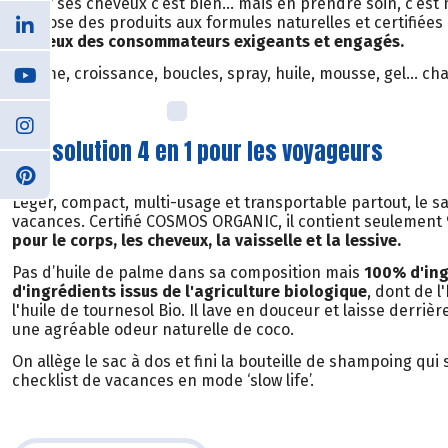
Laver ses cheveux c’est bien… mais en prendre soin, c’est 
propose des produits aux formules naturelles et certifiées 
cheveux des consommateurs exigeants et engagés.
Volume, croissance, boucles, spray, huile, mousse, gel… ch
Une solution 4 en 1 pour les voyageurs
Léger, compact, multi-usage et transportable partout, le sa
vacances. Certifié COSMOS ORGANIC, il contient seulement 9
pour le corps, les cheveux, la vaisselle et la lessive.
Pas d’huile de palme dans sa composition mais
100% d'ing
d'ingrédients issus de l'agriculture biologique
, dont de l
l'huile de tournesol Bio. Il lave en douceur et laisse derriè
une agréable odeur naturelle de coco.
On allège le sac à dos et fini la bouteille de shampoing qui
checklist de vacances en mode ‘slow life’.