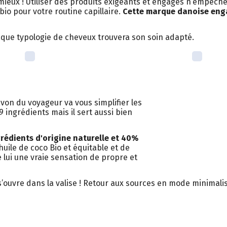
mieux ! Utiliser des produits exigeants et engagés n’empêche
bio pour votre routine capillaire.
Cette marque danoise engag
aque typologie de cheveux trouvera son soin adapté.
von du voyageur va vous simplifier les
 ingrédients mais il sert aussi bien
rédients d'origine naturelle et 40%
'huile de coco Bio et équitable et de
re lui une vraie sensation de propre et
 s’ouvre dans la valise ! Retour aux sources en mode minimalis