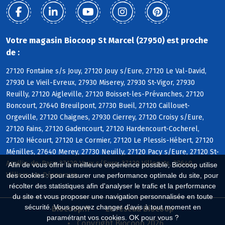
Votre magasin Biocoop St Marcel (27950) est proche
de :
27120 Fontaine s/s Jouy, 27120 Jouy s/Eure, 27120 Le Val-David,
27930 Le Vieil-Evreux, 27930 Miserey, 27930 St-Vigor, 27930
Reuilly, 27120 Aigleville, 27120 Boisset-les-Prévanches, 27120
Boncourt, 27640 Breuilpont, 27730 Bueil, 27120 Caillouet-
Orgeville, 27120 Chaignes, 27930 Cierrey, 27120 Croisy s/Eure,
27120 Fains, 27120 Gadencourt, 27120 Hardencourt-Cocherel,
27120 Hécourt, 27120 Le Cormier, 27120 Le Plessis-Hébert, 27120
Ménilles, 27640 Merey, 27730 Neuilly, 27120 Pacy s/Eure, 27120 St-
Aquilin-de-Pacy, 27120 Vaux s/Eure, 27120 Villegats, 27640
Afin de vous offrir la meilleure expérience possible, Biocoop utilise
Villiers-en-Désoeuvre
des cookies : pour assurer une performance optimale du site, pour
récolter des statistiques afin d'analyser le trafic et la performance
du site et vous proposer une navigation personnalisée en toute
sécurité. Vous pouvez changer d'avis à tout moment en
Biocoop.fr
Le réseau Biocoop
paramétrant vos cookies. OK pour vous ?
Copyright Biocoop 2026