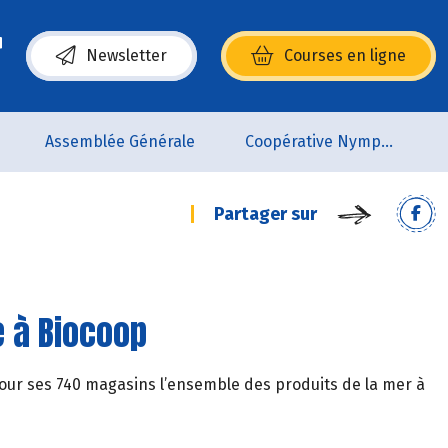
Newsletter
Courses en ligne
(s’ouvre dans une nouvelle fenêtre)
Assemblée Générale
Coopérative Nymphéa
Partager sur
e à Biocoop
 pour ses 740 magasins l’ensemble des produits de la mer à