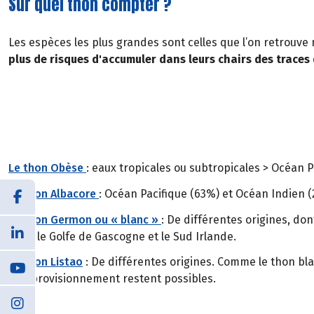
Sur quel thon compter ?
Les espèces les plus grandes sont celles que l’on retrouve
plus de risques d'accumuler dans leurs chairs des traces
Le thon Obèse
: eaux tropicales ou subtropicales > Océan 
Le thon Albacore
: Océan Pacifique (63%) et Océan Indien (
Le thon Germon ou « blanc »
: De différentes origines, do
dans le Golfe de Gascogne et le Sud Irlande.
Le thon Listao
: De différentes origines. Comme le thon bla
d’approvisionnement restent possibles.