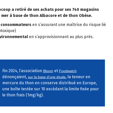
iocoop a retiré de ses achats pour ses 740 magasins
a mer à base de thon Albacore et de thon Obèse.
es consommateurs
en s’assurant une maîtrise du risque lié
otoxique)
nvironnemental
en s’approvisionnant au plus près.
Fin 2024, l’association
et
Bloom
Foodwatch
dénonçaient,
, la teneur en
sur la base d’une étude
mercure du thon en conserve distribué en Europe,
une boîte testée sur 10 excédant la limite fixée pour
le thon frais (1mg/kg).